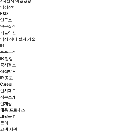
2차전지 믹싱공정
믹싱장비
R&D
연구소
연구실적
기술혁신
믹싱 장비 설계 기술
IR
주주구성
IR 일정
공시정보
실적발표
IR 공고
Career
인사제도
직무소개
인재상
채용 프로세스
채용공고
문의
고객 지원