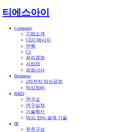
티에스아이
Company
기업소개
CEO 메시지
연혁
CI
윤리경영
사업장
파트너사
Business
2차전지 믹싱공정
믹싱장비
R&D
연구소
연구실적
기술혁신
믹싱 장비 설계 기술
IR
주주구성