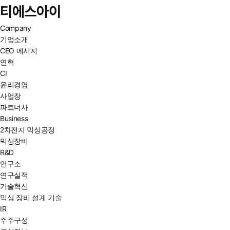
티에스아이
Company
기업소개
CEO 메시지
연혁
CI
윤리경영
사업장
파트너사
Business
2차전지 믹싱공정
믹싱장비
R&D
연구소
연구실적
기술혁신
믹싱 장비 설계 기술
IR
주주구성