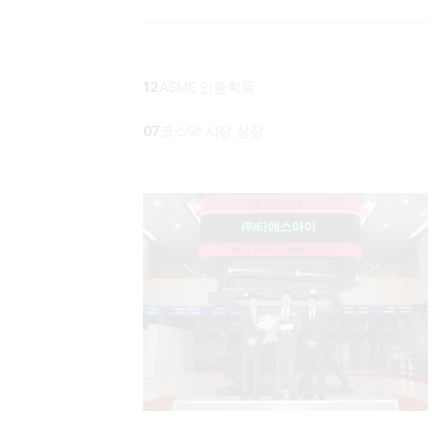
12
ASME 인증획득
07
코스닥 시장 상장