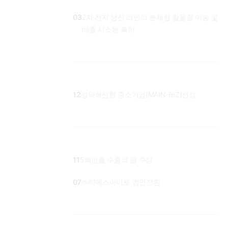
03
2차 전지 생산 라인의 분체형 활물질 이송 및
배출 시스템 특허
12
경역혁신형 중소기업(MAIN-BIZ)선정
11
5백만불 수출의 탑 수상
07
㈜티에스아이로 법인전환