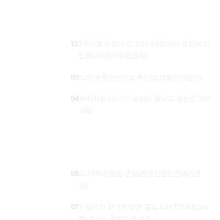
12
3천만불 수출의 탑 수상 (대표이사 표인식 산
업통상자원부장관표창)
09
소재 부품전문기업 확인(산업통상자원부)
04
본점이전 (경기도 화성시 향남읍 발안로 702
-66)
08
CLEAN 사업장 인정(한국산업안전보건공
단)
07
유럽시장 확대에 따른 종속회사 TSI Europe
Sp. z o.o. 폴란드에 설립