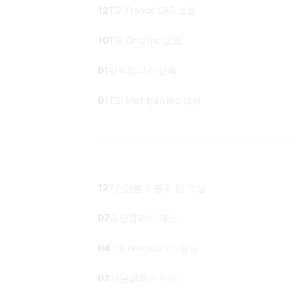
12
TSI France SAS 설립
10
TSI Ohio Inc 설립
01
평택캠퍼스 신축
01
TSI Michigan Inc 설립
12
7천만불 수출의 탑 수상
07
동탄캠퍼스 개소
04
TSI America Inc 설립
02
서울캠퍼스 개소