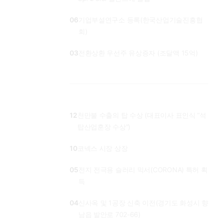
06
기업부설연구소 등록(한국산업기술진흥협
회)
03
전환상환 우선주 유상증자 (조달액 15억)
12
천만불 수출의 탑 수상 (대표이사 표인식 “석
탑산업훈장 수상”)
10
코넥스 시장 상장
05
전지 전극용 슬러리 믹서(CORONA) 특허 획
득
04
신사옥 및 1공장 신축 이전(경기도 화성시 향
남읍 발안로 702-66)